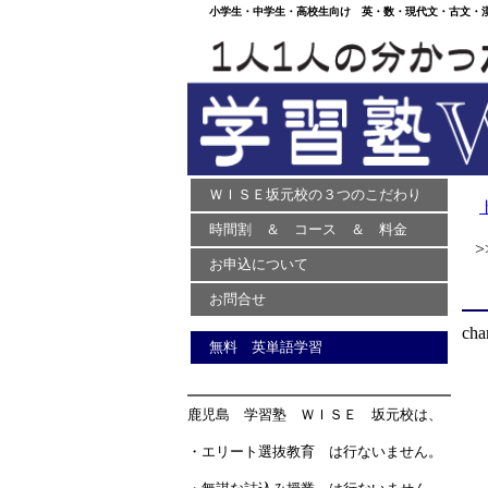
小学生・中学生・高校生向け 英・数・現代文・古文・漢文
ＷＩＳＥ坂元校の３つのこだわり
時間割 ＆ コース ＆ 料金
>>
お申込について
お問合せ
cha
無料 英単語学習
鹿児島 学習塾 ＷＩＳＥ 坂元校は、
・エリート選抜教育 は行ないません。