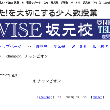
・小論文 講座 ＆ 宿題サポート なら 鹿児島 学習塾 ＷＩＳＥ 坂元校（ワイズ）にお任
トップページ
>>
鹿児島 学習塾 ＷＩＳＥ 坂元校の
 champion : チャンピオン
mpion
[ 名詞 ]
チャンピオン
①
[
challenge
] << champion << [
chance
]