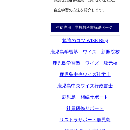
・無謀な詰込み授業 は行ないません。
・自立学習の方法を紹介します。
生徒専用 学校教科書解説ページ
勉強のコツ WISE Blog
鹿児島学習塾 ワイズ 新照院校
鹿児島学習塾 ワイズ 坂元校
鹿児島中央ワイズ社労士
鹿児島中央ワイズ行政書士
鹿児島 相続サポート
社員研修サポート
リストラサポート鹿児島