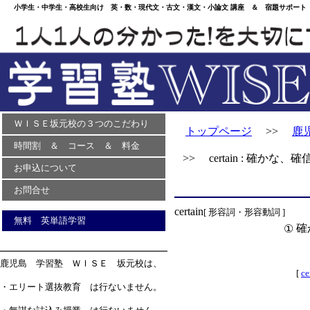
小学生・中学生・高校生向け 英・数・現代文・古文・漢文・小論文 講座 ＆ 宿題サポート 
ＷＩＳＥ坂元校の３つのこだわり
トップページ
>>
鹿
時間割 ＆ コース ＆ 料金
>> certain : 確かな、
お申込について
お問合せ
certain
[ 形容詞・形容動詞 ]
無料 英単語学習
確
①
鹿児島 学習塾 ＷＩＳＥ 坂元校は、
[
c
・エリート選抜教育 は行ないません。