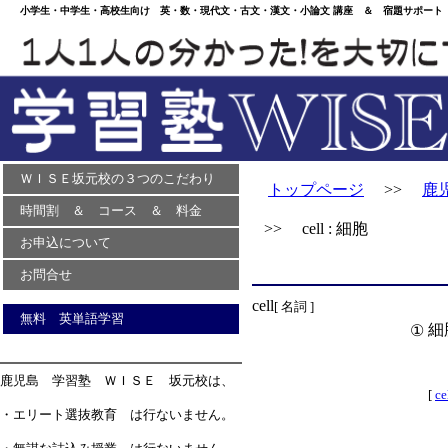
小学生・中学生・高校生向け 英・数・現代文・古文・漢文・小論文 講座 ＆ 宿題サポート 
ＷＩＳＥ坂元校の３つのこだわり
トップページ
>>
鹿
時間割 ＆ コース ＆ 料金
>> cell : 細胞
お申込について
お問合せ
cell
[ 名詞 ]
無料 英単語学習
細
①
鹿児島 学習塾 ＷＩＳＥ 坂元校は、
[
ce
・エリート選抜教育 は行ないません。