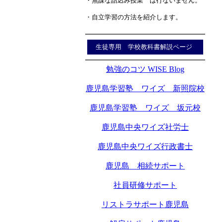
・無謀な詰込み授業 は行ないません。
・自立学習の方法を紹介します。
生徒専用 学校教科書解説ページ
勉強のコツ WISE Blog
鹿児島学習塾 ワイズ 新照院校
鹿児島学習塾 ワイズ 坂元校
鹿児島中央ワイズ社労士
鹿児島中央ワイズ行政書士
鹿児島 相続サポート
社員研修サポート
リストラサポート鹿児島