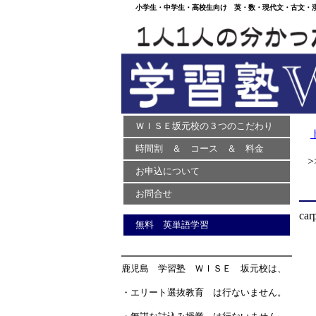
小学生・中学生・高校生向け 英・数・現代文・古文・漢文
ＷＩＳＥ坂元校の３つのこだわり
時間割 ＆ コース ＆ 料金
>> 
お申込について
お問合せ
car
無料 英単語学習
鹿児島 学習塾 ＷＩＳＥ 坂元校は、
・エリート選抜教育 は行ないません。