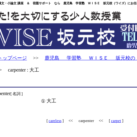
・小論文 講座 ＆ 宿題サポート なら 鹿児島 学習塾 ＷＩＳＥ 坂元校（ワイズ）にお任
トップページ
>>
鹿児島 学習塾 ＷＩＳＥ 坂元校の
carpenter : 大工
penter
[ 名詞 ]
大工
①
[
careless
] << carpenter << [
carpet
]