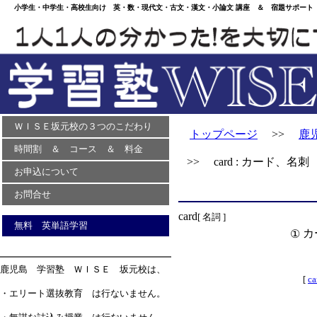
小学生・中学生・高校生向け 英・数・現代文・古文・漢文・小論文 講座 ＆ 宿題サポート 
ＷＩＳＥ坂元校の３つのこだわり
トップページ
>>
鹿
時間割 ＆ コース ＆ 料金
>> card : カード、名刺
お申込について
お問合せ
card
[ 名詞 ]
無料 英単語学習
カ
①
鹿児島 学習塾 ＷＩＳＥ 坂元校は、
[
ca
・エリート選抜教育 は行ないません。