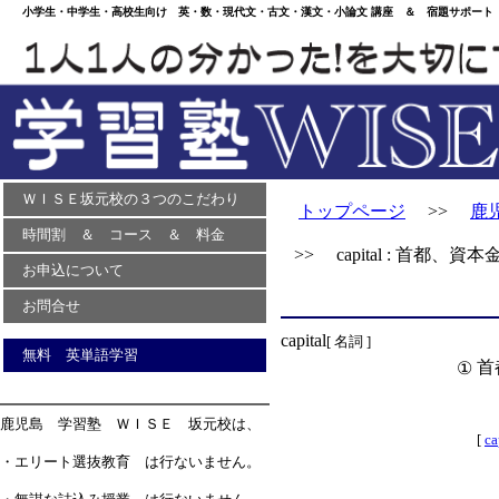
小学生・中学生・高校生向け 英・数・現代文・古文・漢文・小論文 講座 ＆ 宿題サポート 
ＷＩＳＥ坂元校の３つのこだわり
トップページ
>>
鹿
時間割 ＆ コース ＆ 料金
>> capital : 首都、資
お申込について
お問合せ
capital
[ 名詞 ]
無料 英単語学習
首
①
鹿児島 学習塾 ＷＩＳＥ 坂元校は、
[
ca
・エリート選抜教育 は行ないません。