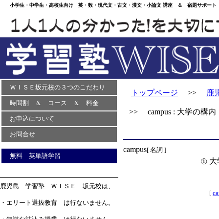
小学生・中学生・高校生向け 英・数・現代文・古文・漢文・小論文 講座 ＆ 宿題サポート 
ＷＩＳＥ坂元校の３つのこだわり
トップページ
>>
鹿
時間割 ＆ コース ＆ 料金
>> campus : 大学の構内
お申込について
お問合せ
campus
[ 名詞 ]
無料 英単語学習
大
①
鹿児島 学習塾 ＷＩＳＥ 坂元校は、
[
c
・エリート選抜教育 は行ないません。