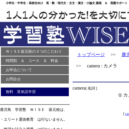
小学生・中学生・高校生向け 英・数・現代文・古文・漢文・小論文 講座 ＆ 宿題サポート 
ＷＩＳＥ坂元校の３つのこだわり
トップページ
>>
鹿
時間割 ＆ コース ＆ 料金
>> camera : カメラ
お申込について
お問合せ
camera
[ 名詞 ]
無料 英単語学習
カ
①
鹿児島 学習塾 ＷＩＳＥ 坂元校は、
[
ca
・エリート選抜教育 は行ないません。