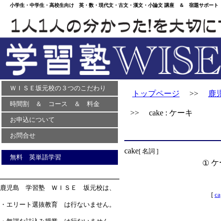
小学生・中学生・高校生向け 英・数・現代文・古文・漢文・小論文 講座 ＆ 宿題サポート 
ＷＩＳＥ坂元校の３つのこだわり
トップページ
>>
鹿
時間割 ＆ コース ＆ 料金
>> cake : ケーキ
お申込について
お問合せ
cake
[ 名詞 ]
無料 英単語学習
ケ
①
鹿児島 学習塾 ＷＩＳＥ 坂元校は、
[
ca
・エリート選抜教育 は行ないません。