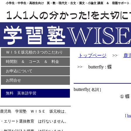
小学生・中学生・高校生向け 英・数・現代文・古文・漢文・小論文 講座 ＆ 宿題サポート 
ＷＩＳＥ坂元校の３つのこだわり
トップページ
>>
鹿
時間割 ＆ コース ＆ 料金
>> butterfly : 蝶
お申込について
お問合せ
butterfly
[ 名詞 ]
無料 英単語学習
蝶
①
鹿児島 学習塾 ＷＩＳＥ 坂元校は、
[
bu
・エリート選抜教育 は行ないません。