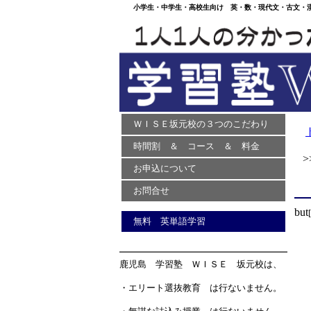
小学生・中学生・高校生向け 英・数・現代文・古文・漢文
ＷＩＳＥ坂元校の３つのこだわり
時間割 ＆ コース ＆ 料金
>>
お申込について
お問合せ
but
無料 英単語学習
鹿児島 学習塾 ＷＩＳＥ 坂元校は、
・エリート選抜教育 は行ないません。