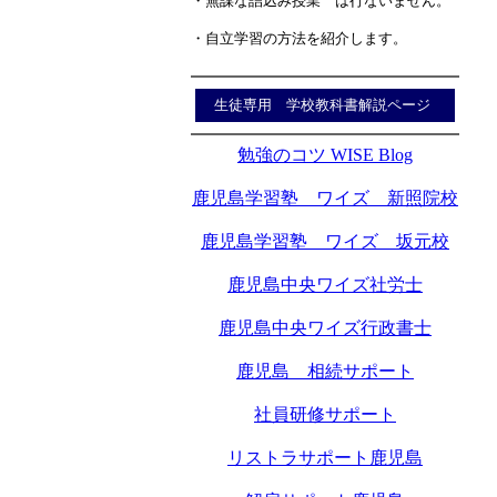
・無謀な詰込み授業 は行ないません。
・自立学習の方法を紹介します。
生徒専用 学校教科書解説ページ
勉強のコツ WISE Blog
鹿児島学習塾 ワイズ 新照院校
鹿児島学習塾 ワイズ 坂元校
鹿児島中央ワイズ社労士
鹿児島中央ワイズ行政書士
鹿児島 相続サポート
社員研修サポート
リストラサポート鹿児島