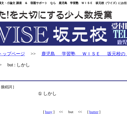
・小論文 講座 ＆ 宿題サポート なら 鹿児島 学習塾 ＷＩＳＥ 坂元校（ワイズ）にお任
トップページ
>>
鹿児島 学習塾 ＷＩＳＥ 坂元校の
 but : しかし
[ 接続詞 ]
しかし
①
[
busy
] << but << [
butter
]