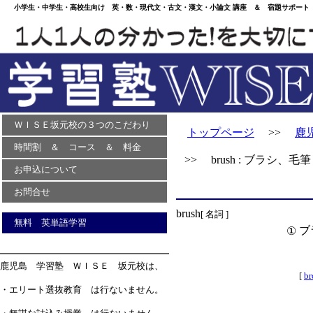
小学生・中学生・高校生向け 英・数・現代文・古文・漢文・小論文 講座 ＆ 宿題サポート 
ＷＩＳＥ坂元校の３つのこだわり
トップページ
>>
鹿
時間割 ＆ コース ＆ 料金
>> brush : ブラシ、毛筆
お申込について
お問合せ
brush
[ 名詞 ]
無料 英単語学習
ブ
①
鹿児島 学習塾 ＷＩＳＥ 坂元校は、
[
b
・エリート選抜教育 は行ないません。