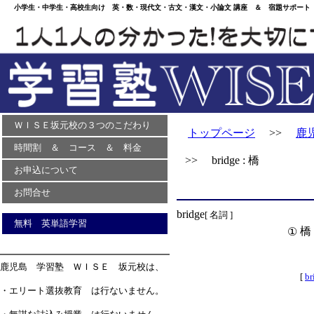
小学生・中学生・高校生向け 英・数・現代文・古文・漢文・小論文 講座 ＆ 宿題サポート 
ＷＩＳＥ坂元校の３つのこだわり
トップページ
>>
鹿
時間割 ＆ コース ＆ 料金
>> bridge : 橋
お申込について
お問合せ
bridge
[ 名詞 ]
無料 英単語学習
橋
①
鹿児島 学習塾 ＷＩＳＥ 坂元校は、
[
br
・エリート選抜教育 は行ないません。