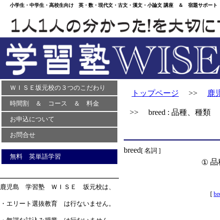
小学生・中学生・高校生向け 英・数・現代文・古文・漢文・小論文 講座 ＆ 宿題サポート 
ＷＩＳＥ坂元校の３つのこだわり
トップページ
>>
鹿
時間割 ＆ コース ＆ 料金
>> breed : 品種、種類
お申込について
お問合せ
breed
[ 名詞 ]
無料 英単語学習
品
①
鹿児島 学習塾 ＷＩＳＥ 坂元校は、
[
br
・エリート選抜教育 は行ないません。