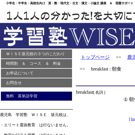
小学生・中学生・高校生向け 英・数・現代文・古文・漢文・小論文 講座 ＆ 宿題サポート 
ＷＩＳＥ坂元校の３つのこだわり
トップページ
>>
鹿
時間割 ＆ コース ＆ 料金
>> breakfast : 朝食
お申込について
お問合せ
breakfast
[ 名詞 ]
無料 英単語学習
朝
①
鹿児島 学習塾 ＷＩＳＥ 坂元校は、
[
br
・エリート選抜教育 は行ないません。