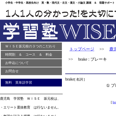
小学生・中学生・高校生向け 英・数・現代文・古文・漢文・小論文 講座 ＆ 宿題サポート 
ＷＩＳＥ坂元校の３つのこだわり
トップページ
>>
鹿
時間割 ＆ コース ＆ 料金
>> brake : ブレーキ
お申込について
お問合せ
brake
[ 名詞 ]
無料 英単語学習
ブ
①
鹿児島 学習塾 ＷＩＳＥ 坂元校は、
[
br
・エリート選抜教育 は行ないません。