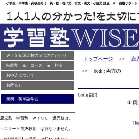
小学生・中学生・高校生向け 英・数・現代文・古文・漢文・小論文 講座 ＆ 宿題サポート 
ＷＩＳＥ坂元校の３つのこだわり
トップページ
>>
鹿
時間割 ＆ コース ＆ 料金
>> both : 両方の
お申込について
お問合せ
both
[ 副詞 ]
無料 英単語学習
両
①
鹿児島 学習塾 ＷＩＳＥ 坂元校は、
[
bo
・エリート選抜教育 は行ないません。