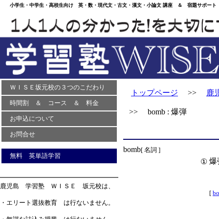
小学生・中学生・高校生向け 英・数・現代文・古文・漢文・小論文 講座 ＆ 宿題サポート 
ＷＩＳＥ坂元校の３つのこだわり
トップページ
>>
鹿
時間割 ＆ コース ＆ 料金
>> bomb : 爆弾
お申込について
お問合せ
bomb
[ 名詞 ]
無料 英単語学習
爆
①
鹿児島 学習塾 ＷＩＳＥ 坂元校は、
[
bo
・エリート選抜教育 は行ないません。