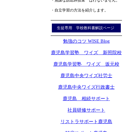
・無謀な詰込み授業 は行ないません。
・自立学習の方法を紹介します。
生徒専用 学校教科書解説ページ
勉強のコツ WISE Blog
鹿児島学習塾 ワイズ 新照院校
鹿児島学習塾 ワイズ 坂元校
鹿児島中央ワイズ社労士
鹿児島中央ワイズ行政書士
鹿児島 相続サポート
社員研修サポート
リストラサポート鹿児島