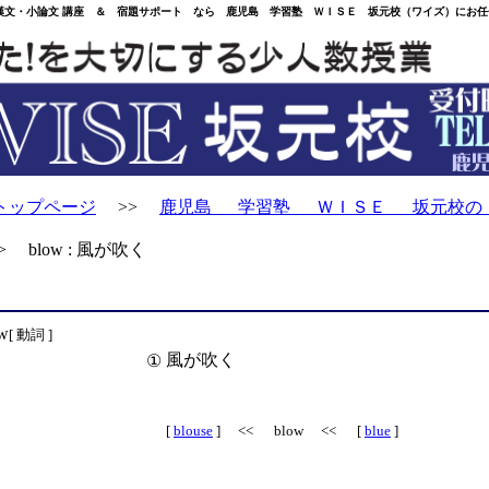
・小論文 講座 ＆ 宿題サポート なら 鹿児島 学習塾 ＷＩＳＥ 坂元校（ワイズ）にお任
トップページ
>>
鹿児島 学習塾 ＷＩＳＥ 坂元校の
 blow : 風が吹く
w
[ 動詞 ]
風が吹く
①
[
blouse
] << blow << [
blue
]