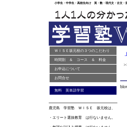
小学生・中学生・高校生向け 英・数・現代文・古文・漢文
ＷＩＳＥ坂元校の３つのこだわり
時間割 ＆ コース ＆ 料金
>>
お申込について
お問合せ
blo
無料 英単語学習
鹿児島 学習塾 ＷＩＳＥ 坂元校は、
・エリート選抜教育 は行ないません。