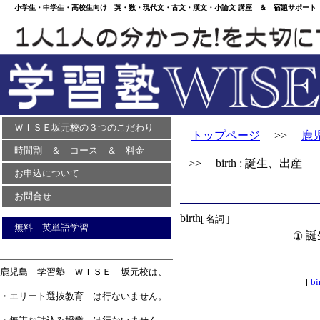
小学生・中学生・高校生向け 英・数・現代文・古文・漢文・小論文 講座 ＆ 宿題サポート 
ＷＩＳＥ坂元校の３つのこだわり
トップページ
>>
鹿
時間割 ＆ コース ＆ 料金
>> birth : 誕生、出産
お申込について
お問合せ
birth
[ 名詞 ]
無料 英単語学習
誕
①
鹿児島 学習塾 ＷＩＳＥ 坂元校は、
[
bi
・エリート選抜教育 は行ないません。