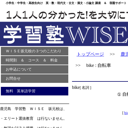
小学生・中学生・高校生向け 英・数・現代文・古文・漢文・小論文 講座 ＆ 宿題サポート 
ＷＩＳＥ坂元校の３つのこだわり
トップページ
>>
鹿
時間割 ＆ コース ＆ 料金
>> bike : 自転車
お申込について
お問合せ
bike
[ 名詞 ]
無料 英単語学習
自
①
鹿児島 学習塾 ＷＩＳＥ 坂元校は、
[
bi
・エリート選抜教育 は行ないません。