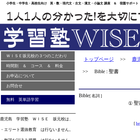
小学生・中学生・高校生向け 英・数・現代文・古文・漢文・小論文 講座 ＆ 宿題サポート 
ＷＩＳＥ坂元校の３つのこだわり
トップページ
>>
鹿
時間割 ＆ コース ＆ 料金
>> Bible : 聖書
お申込について
お問合せ
Bible
[ 名詞 ]
無料 英単語学習
聖
①
鹿児島 学習塾 ＷＩＳＥ 坂元校は、
[
b
・エリート選抜教育 は行ないません。