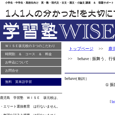
小学生・中学生・高校生向け 英・数・現代文・古文・漢文・小論文 講座 ＆ 宿題サポート 
ＷＩＳＥ坂元校の３つのこだわり
トップページ
>>
鹿
時間割 ＆ コース ＆ 料金
>> behave : 振舞う、
お申込について
お問合せ
behave
[ 動詞 ]
無料 英単語学習
振
①
鹿児島 学習塾 ＷＩＳＥ 坂元校は、
[
be
・エリート選抜教育 は行ないません。