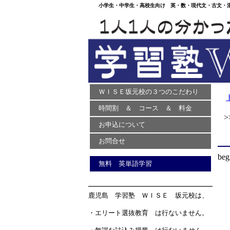
小学生・中学生・高校生向け 英・数・現代文・古文・漢文
ＷＩＳＥ坂元校の３つのこだわり
時間割 ＆ コース ＆ 料金
>>
お申込について
お問合せ
beg
無料 英単語学習
鹿児島 学習塾 ＷＩＳＥ 坂元校は、
・エリート選抜教育 は行ないません。