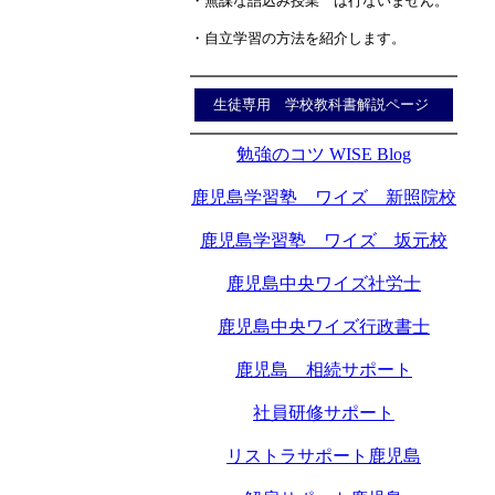
・無謀な詰込み授業 は行ないません。
・自立学習の方法を紹介します。
生徒専用 学校教科書解説ページ
勉強のコツ WISE Blog
鹿児島学習塾 ワイズ 新照院校
鹿児島学習塾 ワイズ 坂元校
鹿児島中央ワイズ社労士
鹿児島中央ワイズ行政書士
鹿児島 相続サポート
社員研修サポート
リストラサポート鹿児島