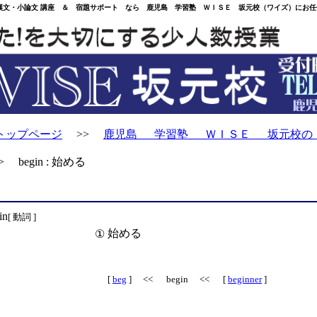
・小論文 講座 ＆ 宿題サポート なら 鹿児島 学習塾 ＷＩＳＥ 坂元校（ワイズ）にお任
トップページ
>>
鹿児島 学習塾 ＷＩＳＥ 坂元校の
 begin : 始める
in
[ 動詞 ]
始める
①
[
beg
] << begin << [
beginner
]