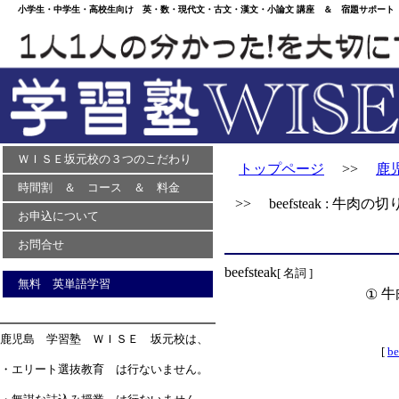
小学生・中学生・高校生向け 英・数・現代文・古文・漢文・小論文 講座 ＆ 宿題サポート 
ＷＩＳＥ坂元校の３つのこだわり
トップページ
>>
鹿
時間割 ＆ コース ＆ 料金
>> beefsteak : 牛肉
お申込について
お問合せ
beefsteak
[ 名詞 ]
無料 英単語学習
牛
①
鹿児島 学習塾 ＷＩＳＥ 坂元校は、
[
be
・エリート選抜教育 は行ないません。