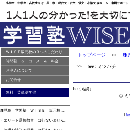
小学生・中学生・高校生向け 英・数・現代文・古文・漢文・小論文 講座 ＆ 宿題サポート 
ＷＩＳＥ坂元校の３つのこだわり
トップページ
>>
鹿
時間割 ＆ コース ＆ 料金
>> bee : ミツバチ
お申込について
お問合せ
bee
[ 名詞 ]
無料 英単語学習
ミ
①
鹿児島 学習塾 ＷＩＳＥ 坂元校は、
[
be
・エリート選抜教育 は行ないません。