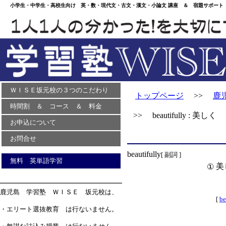
小学生・中学生・高校生向け 英・数・現代文・古文・漢文・小論文 講座 ＆ 宿題サポート 
ＷＩＳＥ坂元校の３つのこだわり
トップページ
>>
鹿
時間割 ＆ コース ＆ 料金
>> beautifully : 美しく
お申込について
お問合せ
beautifully
[ 副詞 ]
無料 英単語学習
美
①
鹿児島 学習塾 ＷＩＳＥ 坂元校は、
[
be
・エリート選抜教育 は行ないません。