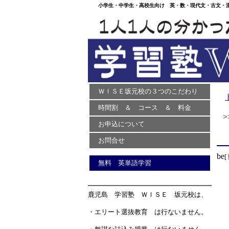
小学生・中学生・高校生向け 英・数・現代文・古文・漢文
ＷＩＳＥ坂元校の３つのこだわり
時間割 ＆ コース ＆ 料金
>>
お申込について
お問合せ
be
[
無料 英単語学習
鹿児島 学習塾 ＷＩＳＥ 坂元校は、
・エリート選抜教育 は行ないません。