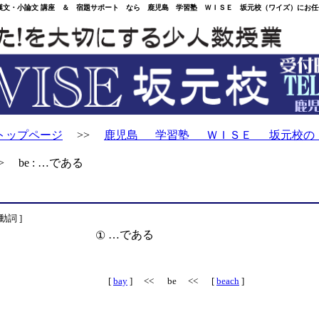
・小論文 講座 ＆ 宿題サポート なら 鹿児島 学習塾 ＷＩＳＥ 坂元校（ワイズ）にお任
トップページ
>>
鹿児島 学習塾 ＷＩＳＥ 坂元校の
 be : …である
 動詞 ]
…である
①
[
bay
] << be << [
beach
]