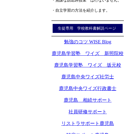
・無謀な詰込み授業 は行ないません。
・自立学習の方法を紹介します。
生徒専用 学校教科書解説ページ
勉強のコツ WISE Blog
鹿児島学習塾 ワイズ 新照院校
鹿児島学習塾 ワイズ 坂元校
鹿児島中央ワイズ社労士
鹿児島中央ワイズ行政書士
鹿児島 相続サポート
社員研修サポート
リストラサポート鹿児島