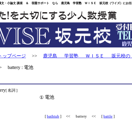
・小論文 講座 ＆ 宿題サポート なら 鹿児島 学習塾 ＷＩＳＥ 坂元校（ワイズ）にお任
トップページ
>>
鹿児島 学習塾 ＷＩＳＥ 坂元校の
 battery : 電池
tery
[ 名詞 ]
電池
①
[
bathtub
] << battery << [
battle
]