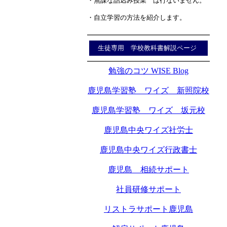
・無謀な詰込み授業 は行ないません。
・自立学習の方法を紹介します。
生徒専用 学校教科書解説ページ
勉強のコツ WISE Blog
鹿児島学習塾 ワイズ 新照院校
鹿児島学習塾 ワイズ 坂元校
鹿児島中央ワイズ社労士
鹿児島中央ワイズ行政書士
鹿児島 相続サポート
社員研修サポート
リストラサポート鹿児島