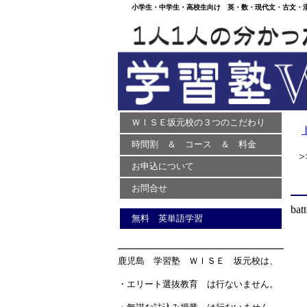
小学生・中学生・高校生向け 英・数・現代文・古文・漢文
ＷＩＳＥ坂元校の３つのこだわり
時間割 ＆ コース ＆ 料金
>>
お申込について
お問合せ
bat
無料 英単語学習
鹿児島 学習塾 ＷＩＳＥ 坂元校は、
・エリート選抜教育 は行ないません。