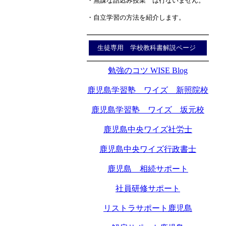
・無謀な詰込み授業 は行ないません。
・自立学習の方法を紹介します。
生徒専用 学校教科書解説ページ
勉強のコツ WISE Blog
鹿児島学習塾 ワイズ 新照院校
鹿児島学習塾 ワイズ 坂元校
鹿児島中央ワイズ社労士
鹿児島中央ワイズ行政書士
鹿児島 相続サポート
社員研修サポート
リストラサポート鹿児島