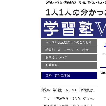
小学生・中学生・高校生向け 英・数・現代文・古文・漢文
ＷＩＳＥ坂元校の３つのこだわり
時間割 ＆ コース ＆ 料金
>>
お申込について
お問合せ
bas
無料 英単語学習
鹿児島 学習塾 ＷＩＳＥ 坂元校は、
・エリート選抜教育 は行ないません。