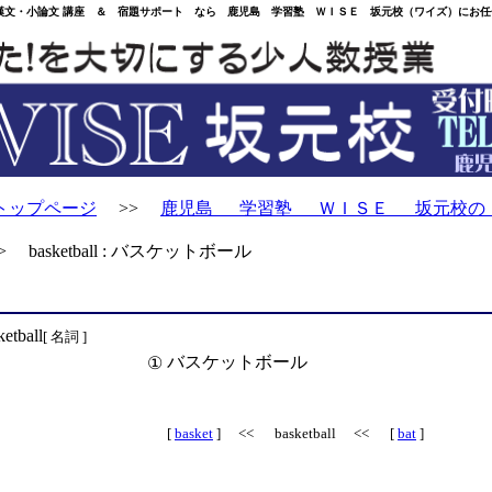
・小論文 講座 ＆ 宿題サポート なら 鹿児島 学習塾 ＷＩＳＥ 坂元校（ワイズ）にお任
トップページ
>>
鹿児島 学習塾 ＷＩＳＥ 坂元校の
 basketball : バスケットボール
ketball
[ 名詞 ]
バスケットボール
①
[
basket
] << basketball << [
bat
]