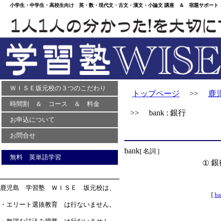
小学生・中学生・高校生向け 英・数・現代文・古文・漢文・小論文 講座 ＆ 宿題サポート 
ＷＩＳＥ坂元校の３つのこだわり
トップページ
>>
鹿
時間割 ＆ コース ＆ 料金
>> bank : 銀行
お申込について
お問合せ
bank
[ 名詞 ]
無料 英単語学習
銀
①
鹿児島 学習塾 ＷＩＳＥ 坂元校は、
[
b
・エリート選抜教育 は行ないません。