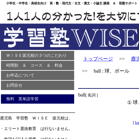
小学生・中学生・高校生向け 英・数・現代文・古文・漢文・小論文 講座 ＆ 宿題サポート 
ＷＩＳＥ坂元校の３つのこだわり
トップページ
>>
鹿
時間割 ＆ コース ＆ 料金
>> ball : 球、ボール
お申込について
お問合せ
ball
[ 名詞 ]
無料 英単語学習
球
①
鹿児島 学習塾 ＷＩＳＥ 坂元校は、
[
ba
・エリート選抜教育 は行ないません。