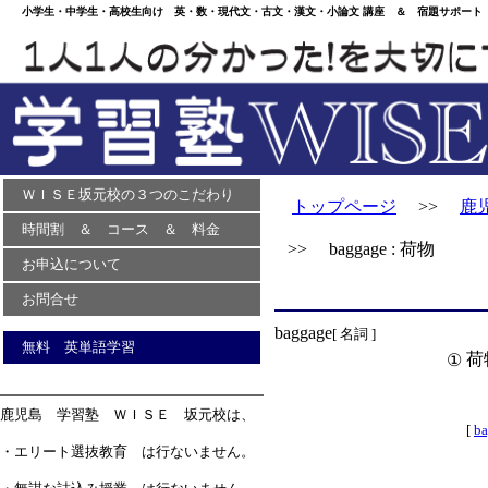
小学生・中学生・高校生向け 英・数・現代文・古文・漢文・小論文 講座 ＆ 宿題サポート 
ＷＩＳＥ坂元校の３つのこだわり
トップページ
>>
鹿
時間割 ＆ コース ＆ 料金
>> baggage : 荷物
お申込について
お問合せ
baggage
[ 名詞 ]
無料 英単語学習
荷
①
鹿児島 学習塾 ＷＩＳＥ 坂元校は、
[
b
・エリート選抜教育 は行ないません。