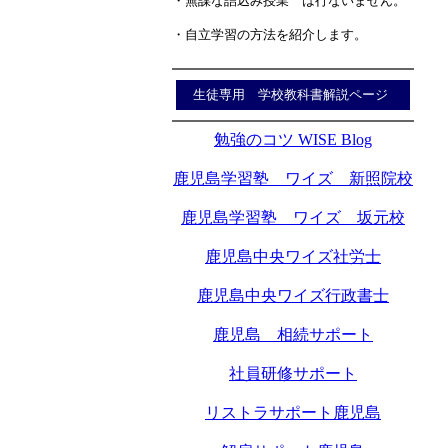
・無謀な詰込み授業 は行ないません。
・自立学習の方法を紹介します。
生徒専用 学校教科書解説ページ
勉強のコツ WISE Blog
鹿児島学習塾 ワイズ 新照院校
鹿児島学習塾 ワイズ 坂元校
鹿児島中央ワイズ社労士
鹿児島中央ワイズ行政書士
鹿児島 相続サポート
社員研修サポート
リストラサポート鹿児島