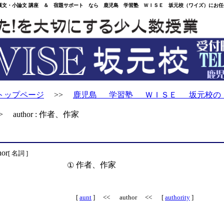
・小論文 講座 ＆ 宿題サポート なら 鹿児島 学習塾 ＷＩＳＥ 坂元校（ワイズ）にお任
トップページ
>>
鹿児島 学習塾 ＷＩＳＥ 坂元校の
 author : 作者、作家
hor
[ 名詞 ]
作者、作家
①
[
aunt
] << author << [
authority
]