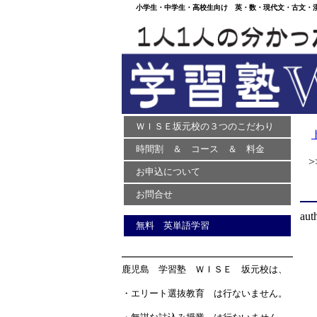
小学生・中学生・高校生向け 英・数・現代文・古文・漢文
ＷＩＳＥ坂元校の３つのこだわり
時間割 ＆ コース ＆ 料金
>>
お申込について
お問合せ
aut
無料 英単語学習
鹿児島 学習塾 ＷＩＳＥ 坂元校は、
・エリート選抜教育 は行ないません。