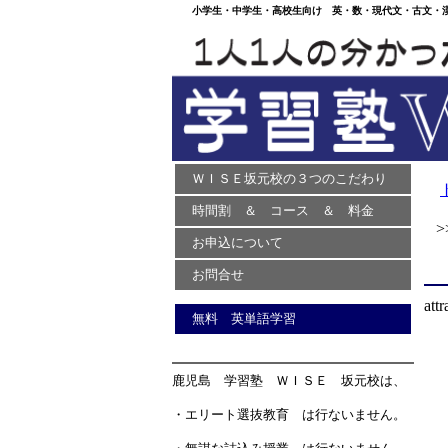
小学生・中学生・高校生向け 英・数・現代文・古文・漢文
ＷＩＳＥ坂元校の３つのこだわり
時間割 ＆ コース ＆ 料金
>>
お申込について
お問合せ
attr
無料 英単語学習
鹿児島 学習塾 ＷＩＳＥ 坂元校は、
・エリート選抜教育 は行ないません。