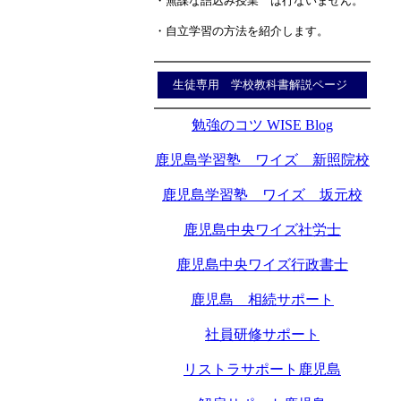
・無謀な詰込み授業 は行ないません。
・自立学習の方法を紹介します。
生徒専用 学校教科書解説ページ
勉強のコツ WISE Blog
鹿児島学習塾 ワイズ 新照院校
鹿児島学習塾 ワイズ 坂元校
鹿児島中央ワイズ社労士
鹿児島中央ワイズ行政書士
鹿児島 相続サポート
社員研修サポート
リストラサポート鹿児島