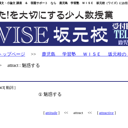
・小論文 講座 ＆ 宿題サポート なら 鹿児島 学習塾 ＷＩＳＥ 坂元校（ワイズ）にお任
トップページ
>>
鹿児島 学習塾 ＷＩＳＥ 坂元校の
 attract : 魅惑する
act
[ 動詞 ]
魅惑する
①
[
attitude
] << attract << [
attractive
]