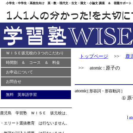
小学生・中学生・高校生向け 英・数・現代文・古文・漢文・小論文 講座 ＆ 宿題サポート 
ＷＩＳＥ坂元校の３つのこだわり
トップページ
>>
鹿
時間割 ＆ コース ＆ 料金
>> atomic : 原子の
お申込について
お問合せ
atomic
[ 形容詞・形容動詞 ]
無料 英単語学習
原
①
鹿児島 学習塾 ＷＩＳＥ 坂元校は、
[
a
・エリート選抜教育 は行ないません。