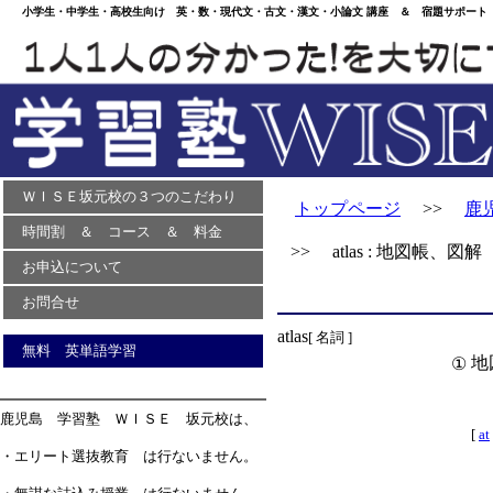
小学生・中学生・高校生向け 英・数・現代文・古文・漢文・小論文 講座 ＆ 宿題サポート 
ＷＩＳＥ坂元校の３つのこだわり
トップページ
>>
鹿
時間割 ＆ コース ＆ 料金
>> atlas : 地図帳、図解
お申込について
お問合せ
atlas
[ 名詞 ]
無料 英単語学習
地
①
鹿児島 学習塾 ＷＩＳＥ 坂元校は、
[
at
・エリート選抜教育 は行ないません。