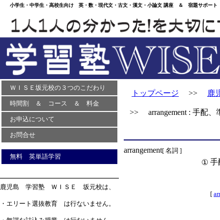
小学生・中学生・高校生向け 英・数・現代文・古文・漢文・小論文 講座 ＆ 宿題サポート 
ＷＩＳＥ坂元校の３つのこだわり
トップページ
>>
鹿
時間割 ＆ コース ＆ 料金
>> arrangement : 手配
お申込について
お問合せ
arrangement
[ 名詞 ]
無料 英単語学習
手
①
鹿児島 学習塾 ＷＩＳＥ 坂元校は、
[
ar
・エリート選抜教育 は行ないません。