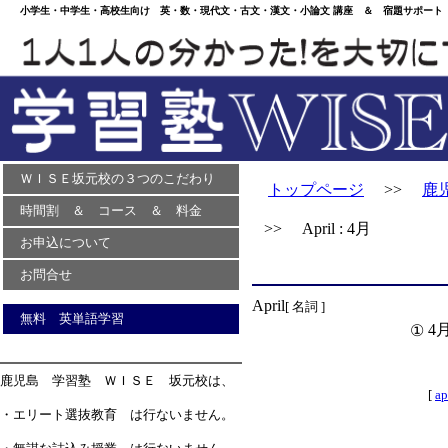
小学生・中学生・高校生向け 英・数・現代文・古文・漢文・小論文 講座 ＆ 宿題サポート 
ＷＩＳＥ坂元校の３つのこだわり
トップページ
>>
鹿
時間割 ＆ コース ＆ 料金
>> April : 4月
お申込について
お問合せ
April
[ 名詞 ]
無料 英単語学習
4
①
鹿児島 学習塾 ＷＩＳＥ 坂元校は、
[
ap
・エリート選抜教育 は行ないません。