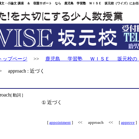
・小論文 講座 ＆ 宿題サポート なら 鹿児島 学習塾 ＷＩＳＥ 坂元校（ワイズ）にお任
トップページ
>>
鹿児島 学習塾 ＷＩＳＥ 坂元校の
 approach : 近づく
roach
[ 動詞 ]
近づく
①
[
appointment
] << approach << [
approve
]