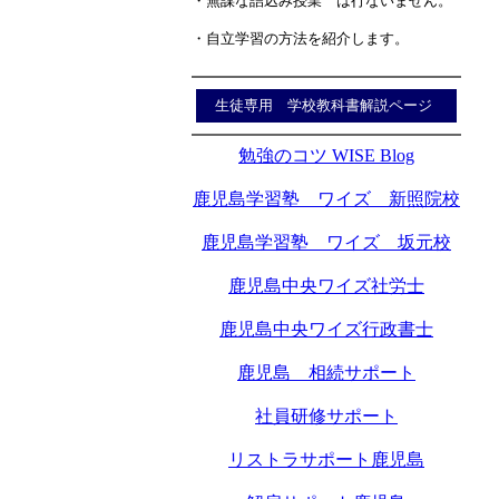
・無謀な詰込み授業 は行ないません。
・自立学習の方法を紹介します。
生徒専用 学校教科書解説ページ
勉強のコツ WISE Blog
鹿児島学習塾 ワイズ 新照院校
鹿児島学習塾 ワイズ 坂元校
鹿児島中央ワイズ社労士
鹿児島中央ワイズ行政書士
鹿児島 相続サポート
社員研修サポート
リストラサポート鹿児島