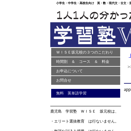
小学生・中学生・高校生向け 英・数・現代文・古文・漢文
ＷＩＳＥ坂元校の３つのこだわり
時間割 ＆ コース ＆ 料金
>>
お申込について
お問合せ
app
無料 英単語学習
鹿児島 学習塾 ＷＩＳＥ 坂元校は、
・エリート選抜教育 は行ないません。