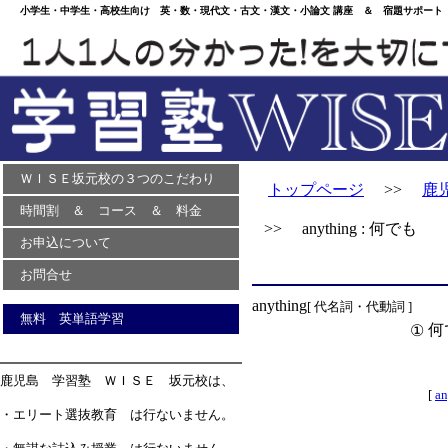
小学生・中学生・高校生向け 英・数・現代文・古文・漢文・小論文 講座 ＆ 宿題サポート 
ＷＩＳＥ坂元校の３つのこだわり
トップページ
>>
鹿
時間割 ＆ コース ＆ 料金
>> anything : 何でも
お申込について
お問合せ
anything
[ 代名詞・代動詞 ]
無料 英単語学習
何
①
鹿児島 学習塾 ＷＩＳＥ 坂元校は、
[
a
・エリート選抜教育 は行ないません。