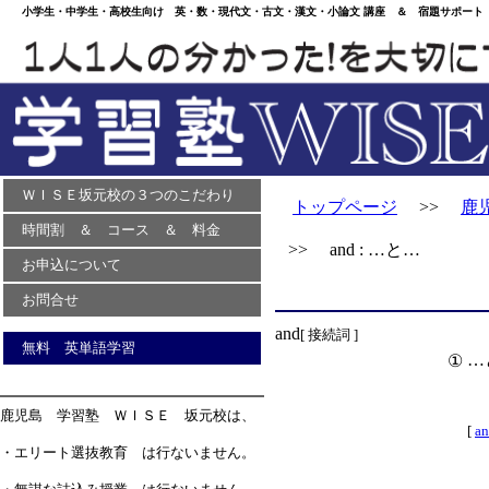
小学生・中学生・高校生向け 英・数・現代文・古文・漢文・小論文 講座 ＆ 宿題サポート 
ＷＩＳＥ坂元校の３つのこだわり
トップページ
>>
鹿
時間割 ＆ コース ＆ 料金
>> and : …と…
お申込について
お問合せ
and
[ 接続詞 ]
無料 英単語学習
…
①
鹿児島 学習塾 ＷＩＳＥ 坂元校は、
[
an
・エリート選抜教育 は行ないません。