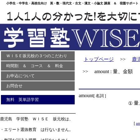
小学生・中学生・高校生向け 英・数・現代文・古文・漢文・小論文 講座 ＆ 宿題サポート 
ＷＩＳＥ坂元校の３つのこだわり
トップページ
>>
鹿
時間割 ＆ コース ＆ 料金
>> amount : 量、金額
お申込について
お問合せ
amount
[ 名詞 ]
無料 英単語学習
量
①
鹿児島 学習塾 ＷＩＳＥ 坂元校は、
[
a
・エリート選抜教育 は行ないません。