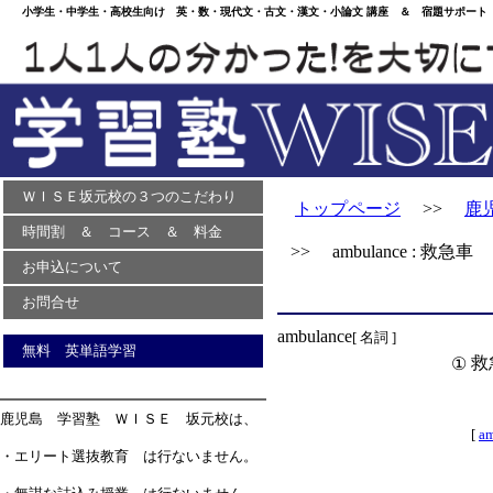
小学生・中学生・高校生向け 英・数・現代文・古文・漢文・小論文 講座 ＆ 宿題サポート 
ＷＩＳＥ坂元校の３つのこだわり
トップページ
>>
鹿
時間割 ＆ コース ＆ 料金
>> ambulance : 救急車
お申込について
お問合せ
ambulance
[ 名詞 ]
無料 英単語学習
救
①
鹿児島 学習塾 ＷＩＳＥ 坂元校は、
[
a
・エリート選抜教育 は行ないません。