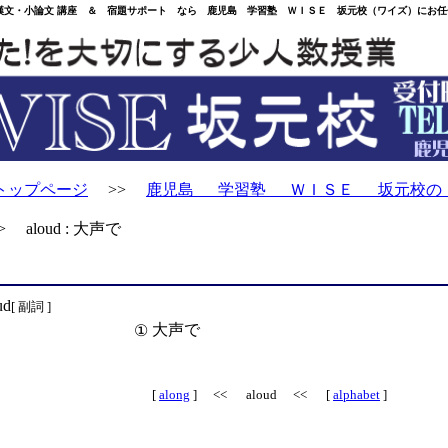
・小論文 講座 ＆ 宿題サポート なら 鹿児島 学習塾 ＷＩＳＥ 坂元校（ワイズ）にお任
トップページ
>>
鹿児島 学習塾 ＷＩＳＥ 坂元校の
 aloud : 大声で
ud
[ 副詞 ]
大声で
①
[
along
] << aloud << [
alphabet
]