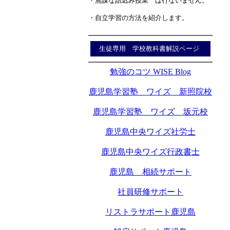
・無謀な詰込み授業 は行ないません。
・自立学習の方法を紹介します。
生徒専用 学校教科書解説ページ
勉強のコツ WISE Blog
鹿児島学習塾 ワイズ 新照院校
鹿児島学習塾 ワイズ 坂元校
鹿児島中央ワイズ社労士
鹿児島中央ワイズ行政書士
鹿児島 相続サポート
社員研修サポート
リストラサポート鹿児島