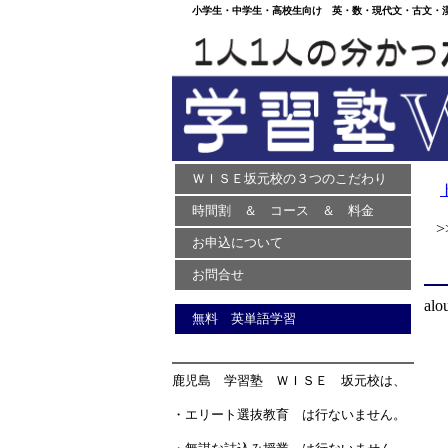
小学生・中学生・高校生向け 英・数・現代文・古文・漢文
ＷＩＳＥ坂元校の３つのこだわり
時間割 ＆ コース ＆ 料金
>>
お申込について
お問合せ
alo
無料 英単語学習
鹿児島 学習塾 ＷＩＳＥ 坂元校は、
・エリート選抜教育 は行ないません。