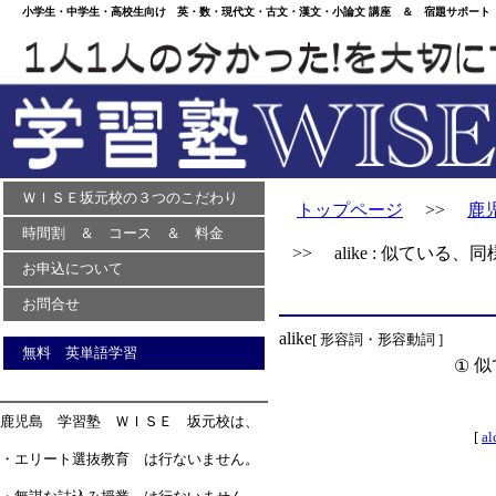
小学生・中学生・高校生向け 英・数・現代文・古文・漢文・小論文 講座 ＆ 宿題サポート 
ＷＩＳＥ坂元校の３つのこだわり
トップページ
>>
鹿
時間割 ＆ コース ＆ 料金
>> alike : 似ている、
お申込について
お問合せ
alike
[ 形容詞・形容動詞 ]
無料 英単語学習
似
①
鹿児島 学習塾 ＷＩＳＥ 坂元校は、
[
al
・エリート選抜教育 は行ないません。