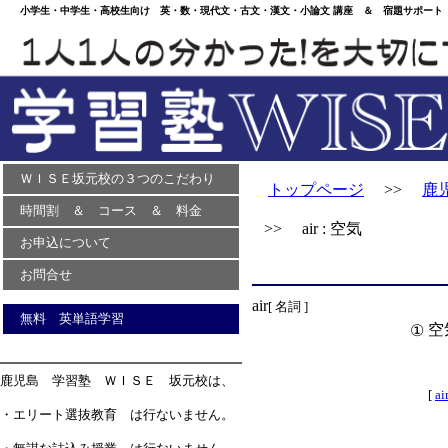
小学生・中学生・高校生向け 英・数・現代文・古文・漢文・小論文 講座 ＆ 宿題サポート 
ＷＩＳＥ坂元校の３つのこだわり
トップページ
>>
鹿
時間割 ＆ コース ＆ 料金
>> air : 空気
お申込について
お問合せ
air
[ 名詞 ]
無料 英単語学習
空
①
鹿児島 学習塾 ＷＩＳＥ 坂元校は、
[
a
・エリート選抜教育 は行ないません。