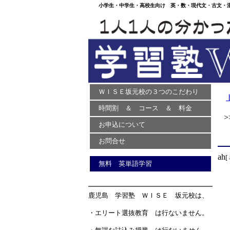
小学生・中学生・高校生向け 英・数・現代文・古文・漢文
ＷＩＳＥ坂元校の３つのこだわり
時間割 ＆ コース ＆ 料金
>>
お申込について
お問合せ
ah
[
無料 英単語学習
鹿児島 学習塾 ＷＩＳＥ 坂元校は、
・エリート選抜教育 は行ないません。