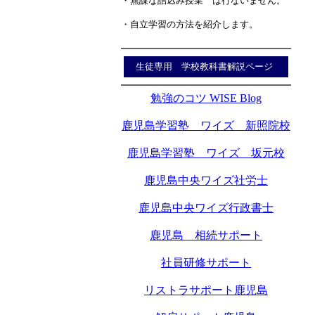
・無謀な詰込み授業 は行ないません。
・自立学習の方法を紹介します。
生徒専用 学校教科書解説ページ
勉強のコツ WISE Blog
鹿児島学習塾 ワイズ 新照院校
鹿児島学習塾 ワイズ 坂元校
鹿児島中央ワイズ社労士
鹿児島中央ワイズ行政書士
鹿児島 相続サポート
社員研修サポート
リストラサポート鹿児島