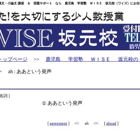
・小論文 講座 ＆ 宿題サポート なら 鹿児島 学習塾 ＷＩＳＥ 坂元校（ワイズ）にお任
トップページ
>>
鹿児島 学習塾 ＷＩＳＥ 坂元校の
 ah : ああという発声
 名詞 ]
ああという発声
①
[
agreement
] << ah << [
ahead
]