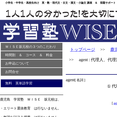
小学生・中学生・高校生向け 英・数・現代文・古文・漢文・小論文 講座 ＆ 宿題サポート 
ＷＩＳＥ坂元校の３つのこだわり
トップページ
>>
鹿
時間割 ＆ コース ＆ 料金
>> agent : 代理人、代
お申込について
お問合せ
agent
[ 名詞 ]
無料 英単語学習
代
①
鹿児島 学習塾 ＷＩＳＥ 坂元校は、
[
ag
・エリート選抜教育 は行ないません。