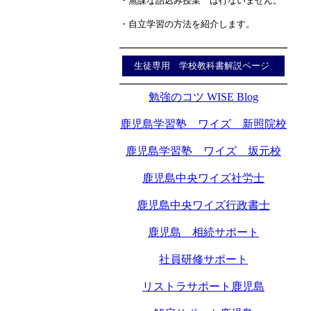
・無謀な詰込み授業 は行ないません。
・自立学習の方法を紹介します。
生徒専用 学校教科書解説ページ
勉強のコツ WISE Blog
鹿児島学習塾 ワイズ 新照院校
鹿児島学習塾 ワイズ 坂元校
鹿児島中央ワイズ社労士
鹿児島中央ワイズ行政書士
鹿児島 相続サポート
社員研修サポート
リストラサポート鹿児島