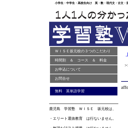
小学生・中学生・高校生向け 英・数・現代文・古文・漢文
ＷＩＳＥ坂元校の３つのこだわり
時間割 ＆ コース ＆ 料金
>>
お申込について
お問合せ
aff
無料 英単語学習
鹿児島 学習塾 ＷＩＳＥ 坂元校は、
・エリート選抜教育 は行ないません。