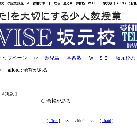
・小論文 講座 ＆ 宿題サポート なら 鹿児島 学習塾 ＷＩＳＥ 坂元校（ワイズ）にお任
トップページ
>>
鹿児島 学習塾 ＷＩＳＥ 坂元校の
 afford : 余裕がある
ord
[ 動詞 ]
余裕がある
①
[
affect
] << afford << [
afraid
]